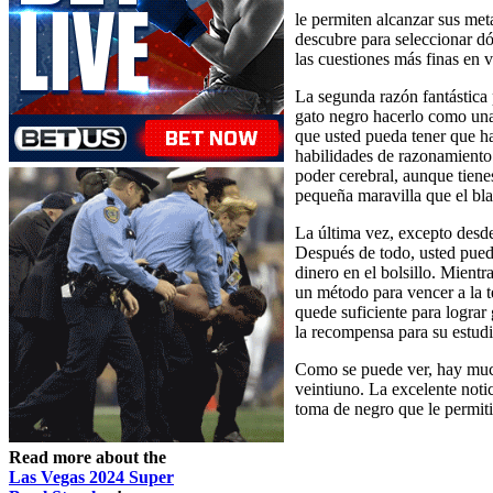
le permiten alcanzar sus met
descubre para seleccionar dó
las cuestiones más finas en v
La segunda razón fantástica 
gato negro hacerlo como una
que usted pueda tener que h
habilidades de razonamiento 
poder cerebral, aunque tiene
pequeña maravilla que el bl
La última vez, excepto desde
Después de todo, usted puede
dinero en el bolsillo. Mient
un método para vencer a la t
quede suficiente para lograr
la recompensa para su estudi
Como se puede ver, hay much
veintiuno. La excelente noti
toma de negro que le permiti
Read more about the
Las Vegas 2024 Super