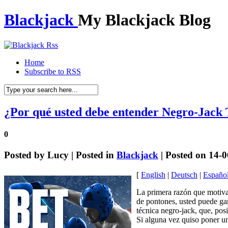
Blackjack
My Blackjack Blog
Home
Subscribe to RSS
¿Por qué usted debe entender Negro-Jack 
0
Posted by
Lucy
| Posted in
Blackjack
| Posted on 14-
[
English
|
Deutsch
|
Españo
La primera razón que motiva 
de pontones, usted puede gan
técnica negro-jack, que, pos
Si alguna vez quiso poner un