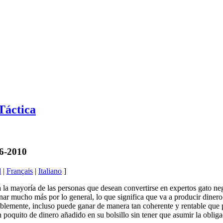
Táctica
06-2010
l
|
Français
|
Italiano
]
la mayoría de las personas que desean convertirse en expertos gato neg
ar mucho más por lo general, lo que significa que va a producir dinero
iblemente, incluso puede ganar de manera tan coherente y rentable que p
 poquito de dinero añadido en su bolsillo sin tener que asumir la obliga