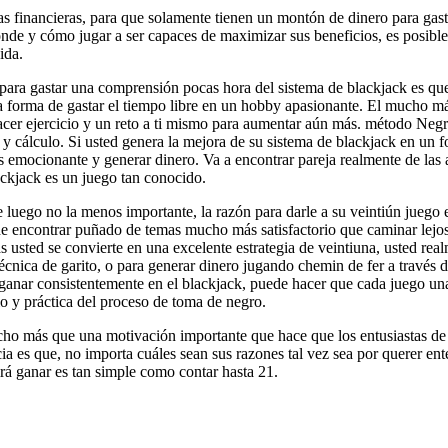
as financieras, para que solamente tienen un montón de dinero para gast
nde y cómo jugar a ser capaces de maximizar sus beneficios, es posible 
ida.
para gastar una comprensión pocas hora del sistema de blackjack es que
 forma de gastar el tiempo libre en un hobby apasionante. El mucho 
acer ejercicio y un reto a ti mismo para aumentar aún más. método Negr
y cálculo. Si usted genera la mejora de su sistema de blackjack en un 
s emocionante y generar dinero. Va a encontrar pareja realmente de las a
ackjack es un juego tan conocido.
 luego no la menos importante, la razón para darle a su veintiún juego
 encontrar puñado de temas mucho más satisfactorio que caminar lejos d
ras usted se convierte en una excelente estrategia de veintiuna, usted r
écnica de garito, o para generar dinero jugando chemin de fer a través d
 ganar consistentemente en el blackjack, puede hacer que cada juego un
o y práctica del proceso de toma de negro.
o más que una motivación importante que hace que los entusiastas de 
cia es que, no importa cuáles sean sus razones tal vez sea por querer ent
rá ganar es tan simple como contar hasta 21.