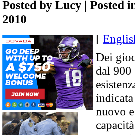
Posted by
Lucy
| Posted i
2010
[
Englis
Dei gioc
dal 900 
esistenz
indicata
nuovo e 
capacità