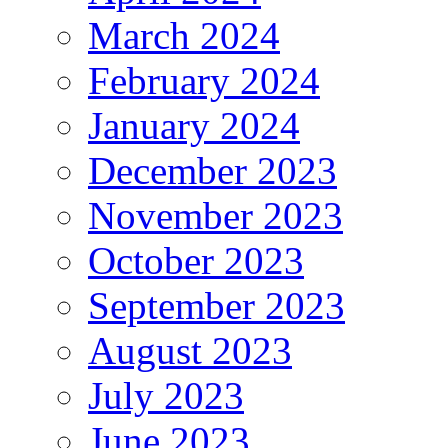
March 2024
February 2024
January 2024
December 2023
November 2023
October 2023
September 2023
August 2023
July 2023
June 2023