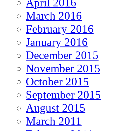
April 2016
March 2016
February 2016
January 2016
December 2015
November 2015
October 2015
September 2015
August 2015
March 2011