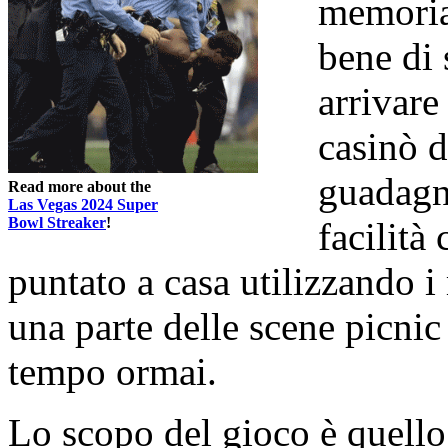
memoria
bene di 
arrivare
casinò d
guadagna
Read more about the
Las Vegas 2024 Super
Bowl Streaker
!
facilità
puntato a casa utilizzando i
una parte delle scene picnic
tempo ormai.
Lo scopo del gioco è quello