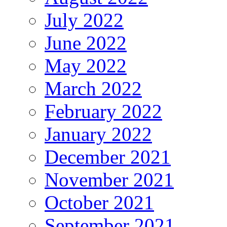
July 2022
June 2022
May 2022
March 2022
February 2022
January 2022
December 2021
November 2021
October 2021
September 2021