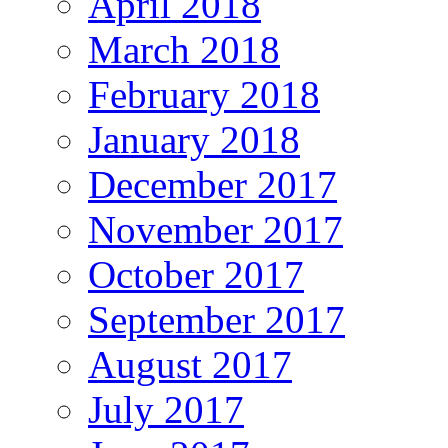
April 2018
March 2018
February 2018
January 2018
December 2017
November 2017
October 2017
September 2017
August 2017
July 2017