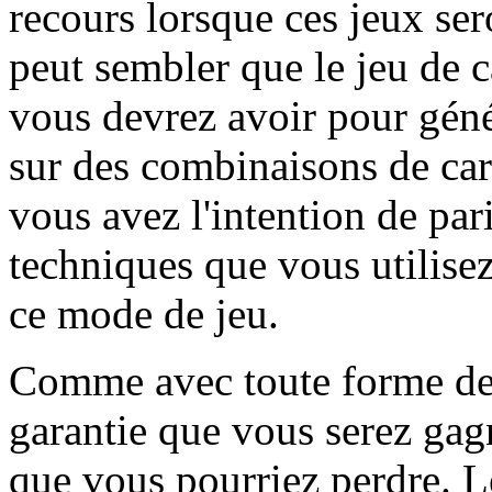
recours lorsque ces jeux ser
peut sembler que le jeu de
vous devrez avoir pour géné
sur des combinaisons de cart
vous avez l'intention de pari
techniques que vous utilisez
ce mode de jeu.
Comme avec toute forme de j
garantie que vous serez gagn
que vous pourriez perdre. L