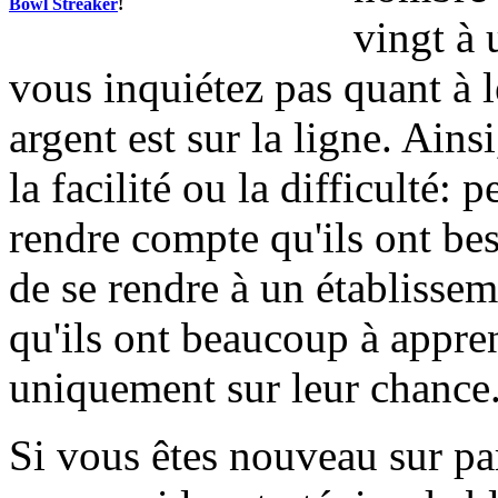
Bowl Streaker
!
vingt à 
vous inquiétez pas quant à l
argent est sur la ligne. Ains
la facilité ou la difficulté: 
rendre compte qu'ils ont be
de se rendre à un établissem
qu'ils ont beaucoup à appre
uniquement sur leur chance
Si vous êtes nouveau sur p