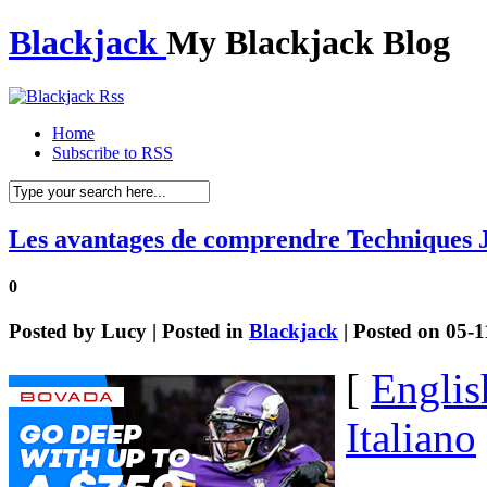
Blackjack
My Blackjack Blog
Home
Subscribe to RSS
Les avantages de comprendre Techniques 
0
Posted by
Lucy
| Posted in
Blackjack
| Posted on 05-
[
Englis
Italiano